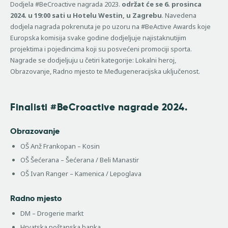
Dodjela #BeCroactive nagrada 2023.
održat će se 6. prosinca
2024. u 19:00 sati u Hotelu Westin, u Zagrebu
. Navedena
dodjela nagrada pokrenuta je po uzoru na #BeActive Awards koje
Europska komisija svake godine dodjeljuje najistaknutijim
projektima i pojedincima koji su posvećeni promociji sporta.
Nagrade se dodjeljuju u četiri kategorije: Lokalni heroj,
Obrazovanje, Radno mjesto te Međugeneracijska uključenost.
Finalisti #BeCroactive nagrade 2024.
Obrazovanje
OŠ Anž Frankopan – Kosin
OŠ Šećerana – Šećerana / Beli Manastir
OŠ Ivan Ranger – Kamenica / Lepoglava
Radno mjesto
DM – Drogerie markt
Hrvatska poštanska banka