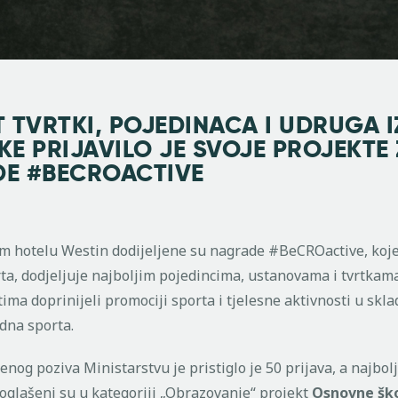
 TVRTKI, POJEDINACA I UDRUGA I
E PRIJAVILO JE SVOJE PROJEKTE
E #BECROACTIVE
 hotelu Westin dodijeljene su nagrade #BeCROactive, koje
rta, dodjeljuje najboljim pojedincima, ustanovama i tvrtkama
ima doprinijeli promociji sporta i tjelesne aktivnosti u skla
dna sporta.
nog poziva Ministarstvu je pristiglo je 50 prijava, a najbol
oglašeni su u kategoriji „Obrazovanje“ projekt
Osnovne šk