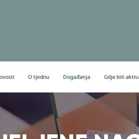
ovosti
O tjednu
Događanja
Gdje biti akti