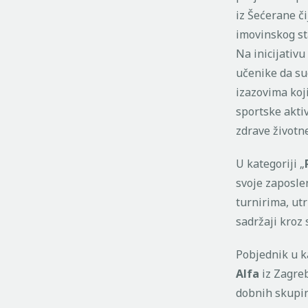
iz Šećerane či
imovinskog st
Na inicijativu
učenike da sud
izazovima koji
sportske akti
zdrave životn
U kategoriji „
svoje zaposlen
turnirima, ut
sadržaji kroz 
Pobjednik u ka
Alfa
iz Zagreb
dobnih skupin