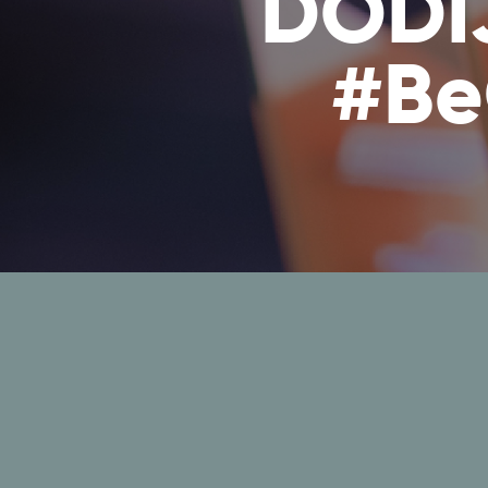
DODI
#Be