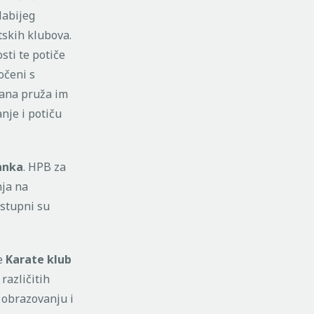
labijeg
tskih klubova.
sti te potiče
očeni s
rana pruža im
nje i potiču
anka
. HPB za
nja na
ostupni su
je
Karate klub
različitih
 obrazovanju i