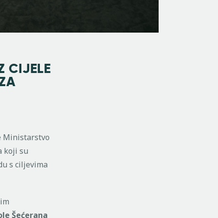
Z CIJELE
 ZA
 Ministarstvo
 koji su
du s ciljevima
jim
ole Šećerana