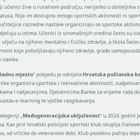
ji učenici žive u ruralnom području, nerijetko u obiteljima s
atusa. Nije im dostupno mnogo sportskih aktivnosti ni spor
 učiteljice razredne nastave organiziraju se sportske aktivno
jeluju u istima. Učenici iz siromašnijih sredina često su su
 utječu na njihovo mentalno i fizičko zdravlje, a škola Šeće
vnosti koje poboljšavaju njihovo zdravlje, grade samopouzda
e navike.
Radno mjesto
“ pobjedu je odnijela
Hrvatska poštanska b
ike organizira sportske i rekreativne aktivnosti, sudjelova
rkama i natjecanjima. Djelatnicima Banke za vrijeme rada d
sustav e-learning te vježbe razgibavanja.
tegoriji „
Međugeneracijska uključenost
“ u 2024. godini 
a. Kao prvi hrvatski policijski sportski klub okuplja članove 
a, od vrtićke do veteranske dobi. Klub posebnu pažnju daje