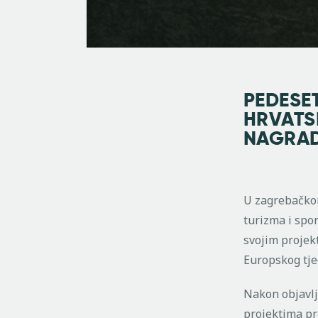
PEDESET
HRVATSK
NAGRAD
U zagrebačkom
turizma i spo
svojim projekt
Europskog tje
Nakon objavlje
projektima pr