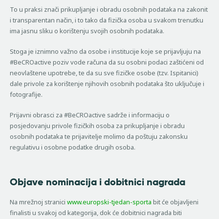
To u praksi znači prikupljanje i obradu osobnih podataka na zakonit
i transparentan način, i to tako da fizička osoba u svakom trenutku
ima jasnu sliku o korištenju svojih osobnih podataka.
Stoga je iznimno važno da osobe i institucije koje se prijavljuju na
#BeCROactive poziv vode računa da su osobni podaci zaštićeni od
neovlaštene upotrebe, te da su sve fizičke osobe (tzv. Ispitanici)
dale privole za korištenje njihovih osobnih podataka što uključuje i
fotografije.
Prijavni obrasci za #BeCROactive sadrže i informaciju o
posjedovanju privole fizičkih osoba za prikupljanje i obradu
osobnih podataka te prijavitelje molimo da poštuju zakonsku
regulativu i osobne podatke drugih osoba.
Objave nominacija i dobitnici nagrada
Na mrežnoj stranici
www.europski-tjedan-sporta
bit će objavljeni
finalisti u svakoj od kategorija, dok će dobitnici nagrada biti