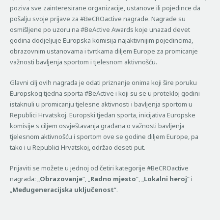
poziva sve zainteresirane organizacije, ustanove ili pojedince da
pošalju svoje prijave za #BeCROactive nagrade. Nagrade su
osmišljene po uzoru na #BeActive Awards koje unazad devet
godina dodjeljuje Europska komisija najaktivnijim pojedincima,
obrazovnim ustanovama i tvrtkama diljem Europe za promicanje
važnosti bavljenja sportom i tjelesnom aktivnošću.
Glavni cilj ovih nagrada je odati priznanje onima koji šire poruku
Europskog tjedna sporta #BeActive i koji su se u protekloj godini
istaknuli u promicanju tjelesne aktivnosti i bavljenja sportom u
Republici Hrvatskoj. Europski tjedan sporta, inicijativa Europske
komisije s ciljem osvještavanja građana o važnosti bavljenja
tjelesnom aktivnošću i sportom ove se godine diljem Europe, pa
tako i u Republici Hrvatskoj, održao deseti put.
Prijaviti se možete u jednoj od četiri kategorije #BeCROactive
nagrada: „
Obrazovanje
“, „
Radno mjesto
“, „
Lokalni heroj
“ i
„
Međugeneracijska uključenost
“.