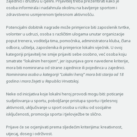
zajednici i društvu u cjelini. Prijavitelj treba prezentirati kako je
osoba informirala i nadahnula okolinu na bavljenje sportom i
zdravstveno usmjerenom tjelesnom aktivnošću.
Potencijalni dobitnik nagrade može primjerice biti zaposlenik tvrtke,
volonter u udruzi, osoba s različitim ulogama unutar organizacije
poput trenera, voditelja tima, pomoćnika, administratora kluba, člana
odbora, učitelja, zaposlenika ili primjerice lokalni vijećnik. U ovoj
kategoriji prijavitelj ne smije prijaviti sebe osobno, već osoba koju
smatrate “lokalnim herojem”, jer ispunjava gore navedene kriterije,
mora biti nominirana od strane zajednice ili pojedinca u zajednici.
Nominirana osoba u kategoriji “Lokalni heroj” mora biti starija od 18
godina i mora živjeti u Republici Hrvatskoj.
Neke od inicijativa koje lokalni heroj provodi mogu biti: poticanje
sudjelovanja u sportu, poboljšanje pristupa sportu i tjelesnoj
aktivnosti, uključivanje u sport osoba u riziku od socijalne
isključenosti, promocija sporta i tjelovježbe te slično.
Prijave će se ocjenjivati prema sljedećim kriterijima: kreativnost,
utjecaj, doseg i održivost.