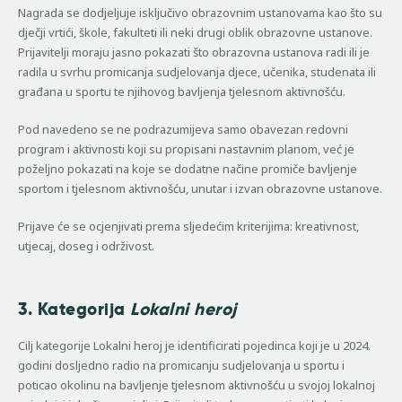
Nagrada se dodjeljuje isključivo obrazovnim ustanovama kao što su
dječji vrtići, škole, fakulteti ili neki drugi oblik obrazovne ustanove.
Prijavitelji moraju jasno pokazati što obrazovna ustanova radi ili je
radila u svrhu promicanja sudjelovanja djece, učenika, studenata ili
građana u sportu te njihovog bavljenja tjelesnom aktivnošću.
Pod navedeno se ne podrazumijeva samo obavezan redovni
program i aktivnosti koji su propisani nastavnim planom, već je
poželjno pokazati na koje se dodatne načine promiče bavljenje
sportom i tjelesnom aktivnošću, unutar i izvan obrazovne ustanove.
Prijave će se ocjenjivati prema sljedećim kriterijima: kreativnost,
utjecaj, doseg i održivost.
3. Kategorija
Lokalni heroj
Cilj kategorije Lokalni heroj je identificirati pojedinca koji je u 2024.
godini dosljedno radio na promicanju sudjelovanja u sportu i
poticao okolinu na bavljenje tjelesnom aktivnošću u svojoj lokalnoj