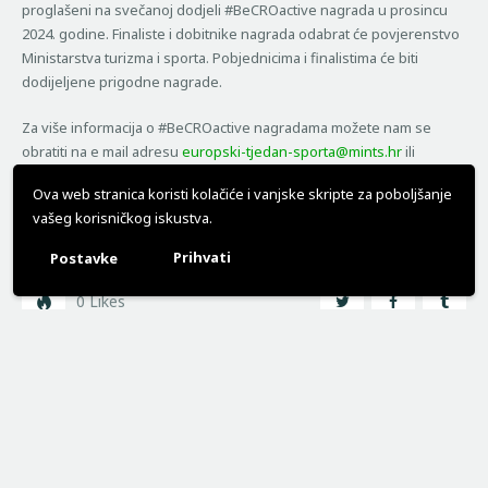
proglašeni na svečanoj dodjeli #BeCROactive nagrada u prosincu
2024. godine. Finaliste i dobitnike nagrada odabrat će povjerenstvo
Ministarstva turizma i sporta. Pobjednicima i finalistima će biti
dodijeljene prigodne nagrade.
Za više informacija o #BeCROactive nagradama možete nam se
obratiti na e mail adresu
europski-tjedan-sporta@mints.hr
ili
kontakt brojeve 01/6042969, 01/6042975.
Ova web stranica koristi kolačiće i vanjske skripte za poboljšanje
vašeg korisničkog iskustva.
Prihvati
Postavke
0
Likes
Prethodno
Sljedeći