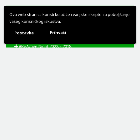
#BeActive Night 2024.
Ova web stranica koristi kolačiće i vanjske skripte za poboljšanje
vašeg korisničkog iskustva.
#BeActive Night 2023.
Prihvati
Postavke
#BeActive Night 2022. - 2018.
NEWSLETTER PRIJAVA
Budite upoznati s najnovijim vijestima!