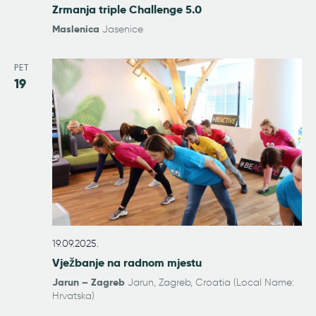
Zrmanja triple Challenge 5.0
p
e
o
Maslenica
Jasenice
d
g
a
l
PET
e
19
d
a
19.09.2025.
Vježbanje na radnom mjestu
Jarun – Zagreb
Jarun, Zagreb, Croatia (Local Name:
Hrvatska)