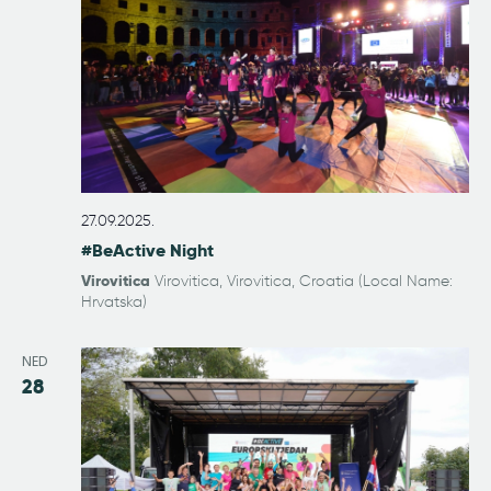
27.09.2025.
#BeActive Night
Virovitica
Virovitica, Virovitica, Croatia (Local Name:
Hrvatska)
NED
28