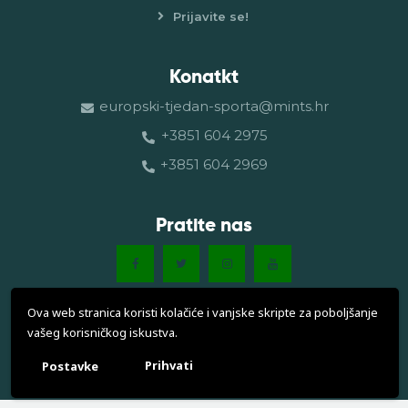
Prijavite se!
Konatkt
europski-tjedan-sporta@mints.hr
+3851 604 2975
+3851 604 2969
Pratite nas
Ova web stranica koristi kolačiće i vanjske skripte za poboljšanje
vašeg korisničkog iskustva.
Europski tjedan sporta © 2026. Sva prava pridržana.
Prihvati
Postavke
Politika privatnosti