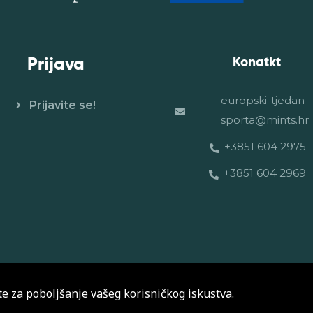
Prijava
Konatkt
europski-tjedan-
Prijavite se!
sporta@mints.hr
+3851 604 2975
+3851 604 2969
Europski tjedan sporta © 2026. Sva prava pridržana.
te za poboljšanje vašeg korisničkog iskustva.
Politika privatnosti