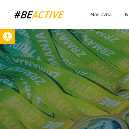
Naslovna
N
Open toolbar