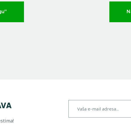
gu”
N
AVA
estima!