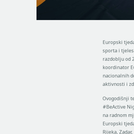
Europski tjeda
sporta i tjel
razdoblju od 2
koordinator E
nacionalnih d
aktivnosti i z
Ovogodišnji t
#BeActive Nig
na radnom mje
Europski tjed
Rijeka, Zadar,