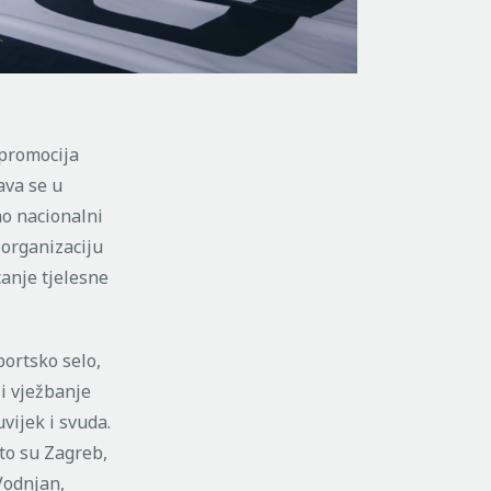
 promocija
ava se u
ao nacionalni
 organizaciju
canje tjelesne
portsko selo,
i vježbanje
vijek i svuda.
to su Zagreb,
 Vodnjan,