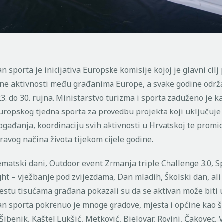
n sporta je inicijativa Europske komisije kojoj je glavni cilj
esne aktivnosti među građanima Europe, a svake godine održ
3. do 30. rujna. Ministarstvo turizma i sporta zaduženo je k
uropskog tjedna sporta za provedbu projekta koji uključuje
ogađanja, koordinaciju svih aktivnosti u Hrvatskoj te promi
dravog načina života tijekom cijele godine.
ematski dani, Outdoor event Zrmanja triple Challenge 3.0, S
ht – vježbanje pod zvijezdama, Dan mladih, Školski dan, ali 
stu tisućama građana pokazali su da se aktivan može biti u
an sporta pokrenuo je mnoge gradove, mjesta i općine kao š
 Šibenik, Kaštel Lukšić, Metković, Bjelovar, Rovinj, Čakovec,