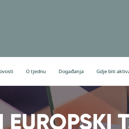
ovosti
O tjednu
Događanja
Gdje biti akti
I EUROPSKI 