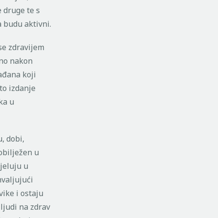
 druge te s
a budu aktivni.
se zdravijem
dno nakon
ađana koji
to izdanje
ka u
u, dobi,
 obilježen u
jeluju u
hvaljujući
ike i ostaju
 ljudi na zdrav