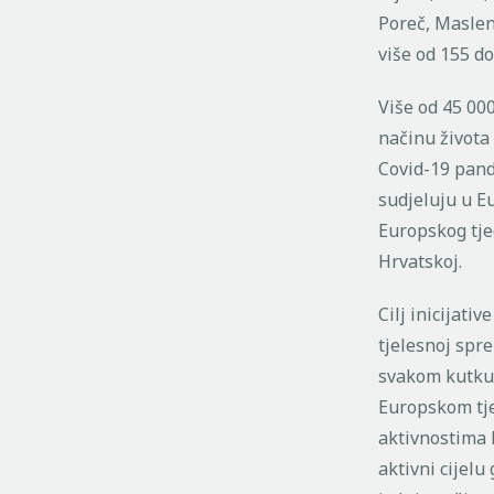
Poreč, Maslen
više od 155 do
Više od 45 00
načinu života
Covid-19 pand
sudjeluju u E
Europskog tje
Hrvatskoj.
Cilj inicijati
tjelesnoj spre
svakom kutku 
Europskom tjed
aktivnostima 
aktivni cijelu