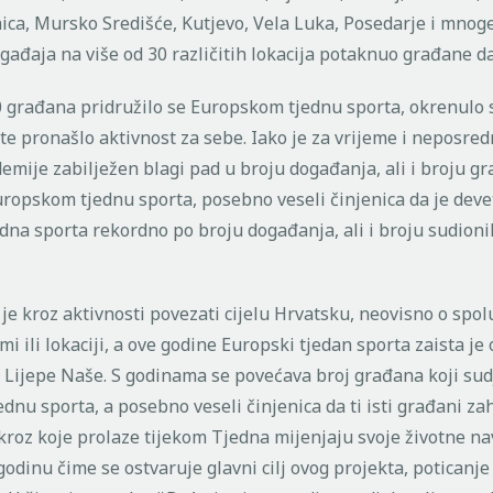
ica, Mursko Središće, Kutjevo, Vela Luka, Posedarje i mnoge
gađaja na više od 30 različitih lokacija potaknuo građane d
0 građana pridružilo se Europskom tjednu sporta, okrenulo 
 te pronašlo aktivnost za sebe. Iako je za vrijeme i neposre
emije zabilježen blagi pad u broju događanja, ali i broju gr
uropskom tjednu sporta, posebno veseli činjenica da je deve
dna sporta rekordno po broju događanja, ali i broju sudioni
ve je kroz aktivnosti povezati cijelu Hrvatsku, neovisno o spol
mi ili lokaciji, a ove godine Europski tjedan sporta zaista je
Lijepe Naše. S godinama se povećava broj građana koji sud
nu sporta, a posebno veseli činjenica da ti isti građani za
kroz koje prolaze tijekom Tjedna mijenjaju svoje životne nav
 godinu čime se ostvaruje glavni cilj ovog projekta, poticanje