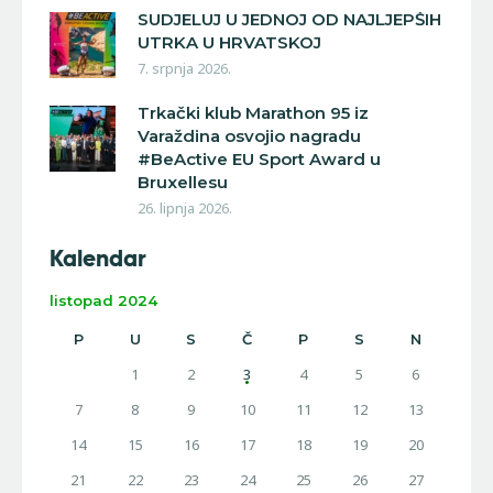
SUDJELUJ U JEDNOJ OD NAJLJEPŠIH
UTRKA U HRVATSKOJ
7. srpnja 2026.
Trkački klub Marathon 95 iz
Varaždina osvojio nagradu
#BeActive EU Sport Award u
Bruxellesu
26. lipnja 2026.
Kalendar
listopad 2024
P
U
S
Č
P
S
N
1
2
3
4
5
6
7
8
9
10
11
12
13
14
15
16
17
18
19
20
21
22
23
24
25
26
27