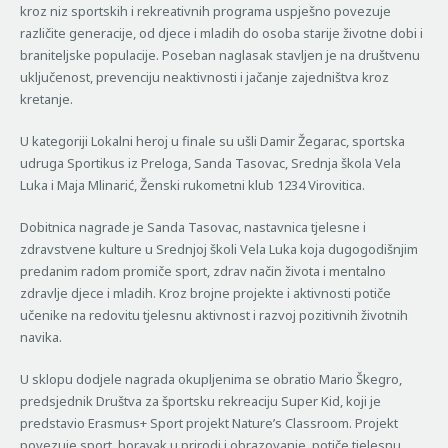
kroz niz sportskih i rekreativnih programa uspješno povezuje
različite generacije, od djece i mladih do osoba starije životne dobi i
braniteljske populacije. Poseban naglasak stavljen je na društvenu
uključenost, prevenciju neaktivnosti i jačanje zajedništva kroz
kretanje.
U kategoriji Lokalni heroj u finale su ušli Damir Žegarac, sportska
udruga Sportikus iz Preloga, Sanda Tasovac, Srednja škola Vela
Luka i Maja Mlinarić, Ženski rukometni klub 1234 Virovitica.
Dobitnica nagrade je Sanda Tasovac, nastavnica tjelesne i
zdravstvene kulture u Srednjoj školi Vela Luka koja dugogodišnjim
predanim radom promiče sport, zdrav način života i mentalno
zdravlje djece i mladih. Kroz brojne projekte i aktivnosti potiče
učenike na redovitu tjelesnu aktivnost i razvoj pozitivnih životnih
navika.
U sklopu dodjele nagrada okupljenima se obratio Mario Škegro,
predsjednik Društva za športsku rekreaciju Super Kid, koji je
predstavio Erasmus+ Sport projekt Nature’s Classroom. Projekt
povezuje sport, boravak u prirodi i obrazovanje, potiče tjelesnu