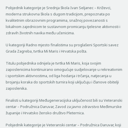
Pobjednik kategorije je Srednja škola Ivan Seljanec – Križevci,
moderna strukovna škola s dugom tradicijom, prepoznata po
kvalitetnim obrazovnim programima, snažnoj povezanosti s
lokalnom zajednicom te sustavnom promicanju tjelesne aktivnosti i
zdravih životnih navika među učenicima.
U kategoriji Radno mjesto finalistima su proglašeni Sportski savez
Grada Zagreba, tvrtka Mi Maris i Hrvatska pošta.
Titulu pobjednika odnijela je tvrtka Mi Maris, koja svojim
zaposlenicima kontinuirano omogućuje sudjelovanje u rekreativnim
i sportskim aktivnostima, od liga hodanja i trčanja, natjecanja u
brojanju koraka do sportskih turnira koji uključuju i članove obitelji
zaposlenika.
Finalisti u kategoriji Međugeneracijska uključenost bili su Veteranski
centar – Podružnica Daruvar, Zavod za javno zdravstvo Međimurske
županije i Hrvatsko žensko društvo Pleternica.
Pobjednik kategorije je Veteranski centar – Podružnica Daruvar, koji