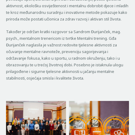
aktivnost, ekološku osviještenost i mentalnu dobrobit djece i mladih
te kroz međunarodnu suradnju i inovativne metode pokazuje kako
priroda može postati učionica za zdrav razvoj i aktivan stil života.
Također je održan kratki razgovor sa Sandrom Đurijanček, mag.
psych., mentalnom trenericom iz tvrtke Mentalni trening. Gđa
Đurijanček naglasila je važnost redovite tjelesne aktivnosti za
očuvanje mentalne ravnoteže, prevenciju sagorijevanja i
održavanje fokusa, kako u sportu, u radnom okruženju, tako i u
obrazovanju te u trećoj životnoj dobi. Posebno je istaknula ulogu
prilagođene i sigurne tjelesne aktivnosti u jačanju mentalne
stabilnosti, osjećaja smisla i kvalitete života.