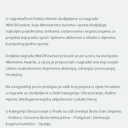
U zagrebačkom hotelu Westin dodijeljene su nagrade
#BeCROactive, koje Ministarstvo turizma i sporta dodjeljuje
najboljim pojedincima, tvrtkama, ustanovama i organizacijama za
projekte koji potiču sport i tjelesnu aktivnost u skladu s ciljevima
Europskog tjedna sporta.
Dodjela nagrada #BeCROactive provodi se po uzoru na europske
#BeActive Awards, a cilj joj je prepoznati i nagraditi one koji svojim
radom svakodnevno doprinose aktivnijoj, zdravijoj i povezanijoj
Hrvatskoj.
Na ovogodišnji poziv pristigao je velik broj prijava iz cijele Hrvatske,
a nagrade su dodijeljene u četiri kategorije: Obrazovanje, Radno
mjesto, Međugeneracijska uključenost i Lokalni heroj.
U kategoriji Obrazovanje u finale su ušli Srednja škola Ivan Seljanec
– Križevci, Osnovna škola Hinka Juhna – Podgorač i Gimnazija
Eugena Kumičića – Opatija.