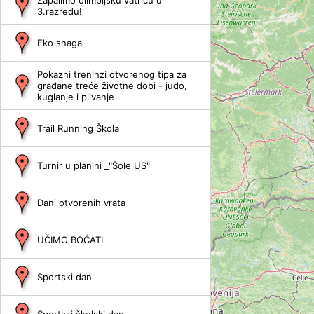
Zapalimo olimpijsku vatricu u
3.razredu!
Eko snaga
Pokazni treninzi otvorenog tipa za
građane treće životne dobi - judo,
kuglanje i plivanje
Trail Running Škola
Turnir u planini _"Šole US"
Dani otvorenih vrata
UČIMO BOĆATI
Sportski dan